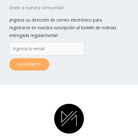
b
Únete a nuestra comunidad
¡Ingrese su dirección de correo electrónico para
registrarse en nuestra suscripción al boletín de noticias
entregada regularmente!
E
m
a
SUSCRÍBETE
i
l
*