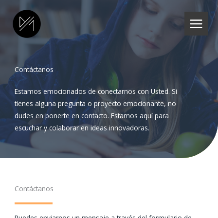
Skip
to
content
Contáctanos
Estamos emocionados de conectarnos con Usted. Si
tienes alguna pregunta o proyecto emocionante, no
dudes en ponerte en contacto. Estamos aquí para
escuchar y colaborar en ideas innovadoras.
Contáctanos
Puedes enviarnos un mensaje a través del formulario de